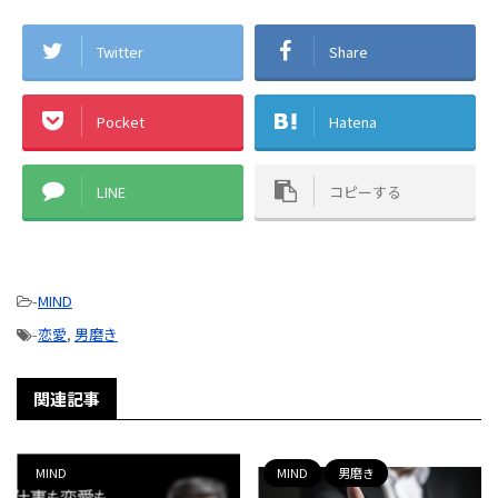
Twitter
Share
Pocket
Hatena
LINE
コピーする
-
MIND
-
恋愛
,
男磨き
関連記事
MIND
MIND
男磨き