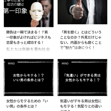
勝負は一瞬で決まる！？第
「男を磨く」とはどういう
一印象がよければビジネスも
ことなのか？外見だけじゃ
恋愛もきっと成功する！
ない、内面からも磨くこと
で”魅力”は身につく！
私たちは年齢を重ね社会
「あなたにとって魅力を
に出ていくにつれて、多
感じる人は誰ですか？」
くの人と出会うようにな
MIND
MIND
恋人・友人・上司・芸能
ります。 異性との交際は
人…いづれにしても好意
もちろん、面接や就職、
あるいは憧れを持つ存在
さらには仕事をしていく
ではないでしょうか。そ
上でも人と接することは
の基準は人それぞれだと
不可欠です。 うまくいく
は思いますが、なぜ魅力
人や思い通りにいかない
女性からモテるための「い
気遣いがデキる男は女性に
があると感じるのか？そ
人がいると思いますが、
い男」の条件とは？
もモテる！気配りとの違い
れには理由があります。
その基本となるのは人間