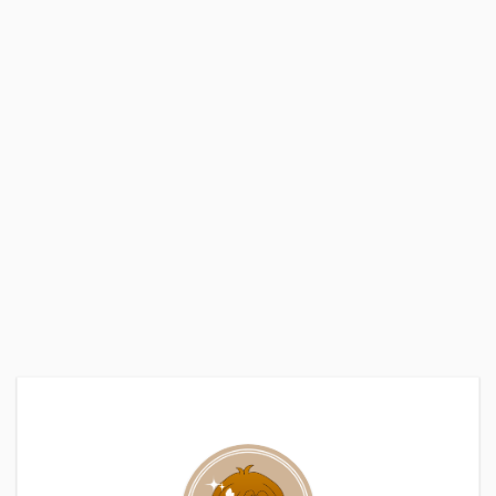
い」の意味としては2つ
い男」と聞いてまず思い
あります。 MEMO ❶ 相
つくのが、「顔がいい
手に対してあれこれと気
（イケメン」「優しい」
を遣うこと。心遣い。配
「年収が高 ...
慮。 ...