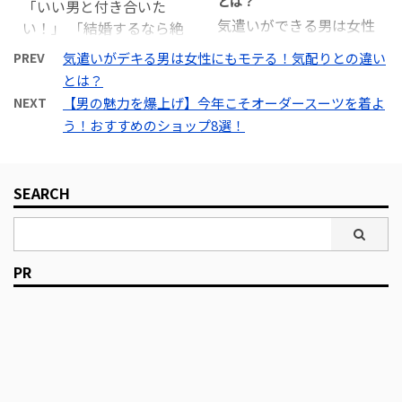
とは？
「いい男と付き合いた
自分にはないものを持っ
関係となります。 こうい
気遣いができる男は女性
い！」 「結婚するなら絶
ていると感じるからで
った人間関係をうまく作
からモテます！ もちろ
対にいい男じゃなくち
す。 そういう魅力を身に
り上げるためにとても重
PREV
気遣いがデキる男は女性にもモテる！気配りとの違い
ん、ビジネスにおいても
ゃ！」 多くの女性が口に
つけるにはどうしたらい
要なのが第一印象です。
とは？
有効で、仕事がデキる男
するのがこの言葉ですよ
いのか。 簡単なことでは
今回はこの第一印象につ
NEXT
【男の魅力を爆上げ】今年こそオーダースーツを着よ
は気遣いもデキる男で
ね。 私たち男性は常に品
ないかもしれませんが、
いてお伝えします。 目次
う！おすすめのショップ8選！
す。 これは、恋愛もビジ
定めされているのです。
いくつかの方法がありま
勝負は一瞬できまる！？
ネスも基本は人間関係だ
素敵な彼女が欲しいな
す。 決して付け焼き刃な
第一印象は最重要項目第
からなんです。 気遣いの
ら、幸せな結婚がしたい
どでは本質にはたどり着
一印象は何秒で決まる？
SEARCH
意味とは？気遣いができ
なら、「いい男」を目指
けません。また、正解も
なぜ第一印象が大事なの
る男とは？を解説してい
すべきです。 けど、「い
不正解もないと思いま
か？第一印象に影響を与
きます。 目次気遣いの意
い男」ってどういう男な
す。継続的に、習慣的に
える三つの心理的 ...
味とは？気配りの意味と
のかな？ 僕なんかイケメ
心がけて行動することが
PR
は？気遣いと気配りの違
ンじゃないし…（泣）
...
いとは？気遣いができる
NORI SHUU 「いい男」
とこんなメリットがある
って難しい言葉だよね。
恋愛面のメリットビジネ
明確な定義なんてないん
ス面のメリットまとめ 気
だろうし、相手によって
遣いの意味とは？ 「気遣
も違うだろうから… 「い