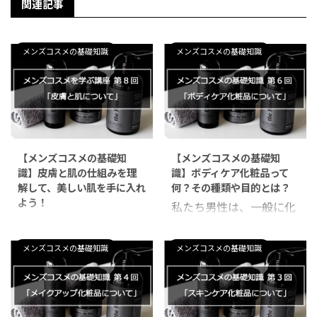
関連記事
メンズコスメの基礎知識
メンズコスメの基礎知識
【メンズコスメの基礎知
【メンズコスメの基礎知
識】皮膚と肌の仕組みを理
識】ボディケア化粧品って
解して、美しい肌を手に入れ
何？その種類や目的とは？
よう！
私たち男性は、一般に化
私たち男性は、一般に化
粧品についての知識が乏
粧品についての知識が乏
しいです。 「化粧＝女性
メンズコスメの基礎知識
メンズコスメの基礎知識
しいです。 「化粧＝女性
がするもの」 というのは
がするもの」 というのは
思い込みに過ぎません。
思い込みに過ぎません。
とはいっても、メイクを
とはいっても、メイクを
するという意味ではな