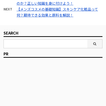
い！■ 女性にモテた
い！■ 女性にモテた
のか？正しい知識を身に付けよう！
がするもの」 というのは
い！■ 老けて見られた
い！■ 老けて見られた
NEXT
【メンズコスメの基礎知識】スキンケア化粧品って
思い込みに過ぎません。
くない！ 当然ながら、男
くない！ 当然ながら、男
何？期待できる効果と原料を解説！
とはいっても、メイクを
性にもこういった思いは
性にもこういった思いは
するという意味ではな
ありますよね。 ただ、化
ありますよね。 ただ、化
く、肌や頭皮を清潔に保
粧品に対する知識が圧倒
粧品に対する知識が圧倒
SEARCH
ち、見栄えをよくすると
的に女性と比べて乏しい
的に女性と比べて乏しい
いう意味のほうが強いか
のも事実。 なんとなく化
のも事実。 なんとなく化
もしれません。 ■ 他人
粧品（医薬部外品も含め
粧品（医薬部外品も含め
からよく思われたい！
て）を選ぶのではなく ...
て）を選ぶのではなく ...
PR
■ カッコよくなりた
い！■ 女性にモテた
い！■ 老けて見られた
くない！ 当然ながら、男
性にもこういった思いは
ありますよね。 ただ、化
粧品に対する知識が圧倒
的に女性と比べて乏しい
のも事実。 なんとなく化