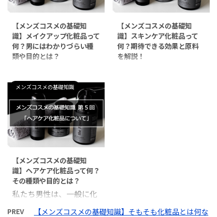
するという意味ではな
く、肌や頭皮を清潔に保
く、肌や頭皮を清潔に保
ち、見栄えをよくすると
【メンズコスメの基礎知
【メンズコスメの基礎知
ち、見栄えをよくすると
いう意味のほうが強いか
識】メイクアップ化粧品って
識】スキンケア化粧品って
いう意味のほうが強いか
もしれません。 ■ 他
何？男にはわかりづらい種
何？期待できる効果と原料
もしれません。 ■ 他
人からよく思われたい！
類や目的とは？
を解説！
人からよく思われたい！
■ カッコよくなりた
私たち男性は、一般に化
私たち男性は、一般に化
■ カッコよくなりた
い！■ 女性にモテた
粧品についての知識が乏
粧品についての知識が乏
い！■ 女性にモテた
い！■ 老けて見られた
メンズコスメの基礎知識
しいです。 「化粧＝女性
しいです。 「化粧＝女性
い！■ 老けて見られた
くない！ 目次化粧品の
がするもの」 というのは
がするもの」 というのは
くない！ 当然ながら、
種類についてボディケア
思い込みに過ぎません。
思い込みに過ぎません。
男性にもこういった思い
化粧品とはヘアケア化粧
とはいっても、メイクを
とはいっても、メイクを
はありますよね。 ただ、
品の使用目的ボディケア
するという意味ではな
するという意味ではな
化粧品に対する知識が圧
化粧品の種類洗浄料防臭
く、肌や頭皮を清潔に保
く、肌や頭皮を清潔に保
倒的に女性と比べて乏し
化粧品（デオドラント化
【メンズコスメの基礎知
ち、見栄えをよくすると
ち、見栄えをよくすると
いのも事実。 なんとなく
粧品）脱毛料・除毛料 ...
識】ヘアケア化粧品って何？
いう意味のほうが強いか
いう意味のほうが強いか
化粧品（医薬部外品も含
その種類や目的とは？
もしれません。 ■ 他人
もしれません。 ■ 他人
めて）を選ぶの ...
私たち男性は、一般に化
からよく思われたい！
からよく思われたい！
粧品についての知識が乏
■ カッコよくなりた
■ カッコよくなりた
PREV
【メンズコスメの基礎知識】そもそも化粧品とは何な
しいです。 「化粧＝女性